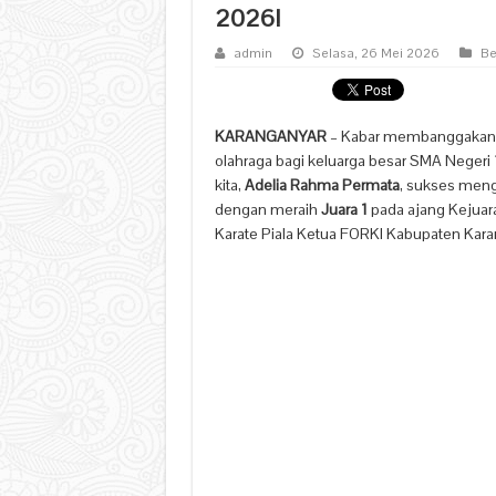
2026!
admin
Selasa, 26 Mei 2026
Be
KARANGANYAR
– Kabar membanggakan k
olahraga bagi keluarga besar SMA Negeri 1
kita,
Adelia Rahma Permata
, sukses meng
dengan meraih
Juara 1
pada ajang Kejuar
Karate Piala Ketua FORKI Kabupaten Kar