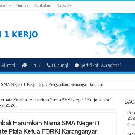
aleri
Humas
Kurikulum
Dapodik
Alumni
PPDB
Hubungi
Sertifikat Akreditasi
ermata Kembali Harumkan Nama SMA Negeri 1 Kerjo: Juara 1
BAC
yar 2026!
Pen
202
mbali Harumkan Nama SMA Negeri 1
Se
rate Piala Ketua FORKI Karanganyar
SPM