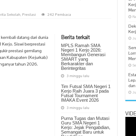
Ker
Men
rita Sekolah
,
Prestasi
242 Pembaca
Ra
Dekl
Ker
Berita terkait
embali datang dari dunia
Ju
 Kerjo. Siswi berprestasi
MPLS Ramah SMA
Sem
Negeri 1 Kerjo 2026:
ukir prestasi gemilang
Lom
Membangun Generasi
aan Kabupaten (Kejurkab)
Me
SMART yang
Berkarakter dan
anganyar tahun 2026.
Se
Berintegritas
Est
3 minggu lalu
Lep
dan
Tim Futsal SMA Negeri 1
Kerjo Raih Juara 3 pada
Ju
Futsal Tournament
IMAKA Event 2026
3 minggu lalu
VID
Purna Tugas dan Mutasi
Guru SMA Negeri 1
Kerjo: Jejak Pengabdian,
Semangat Baru untuk