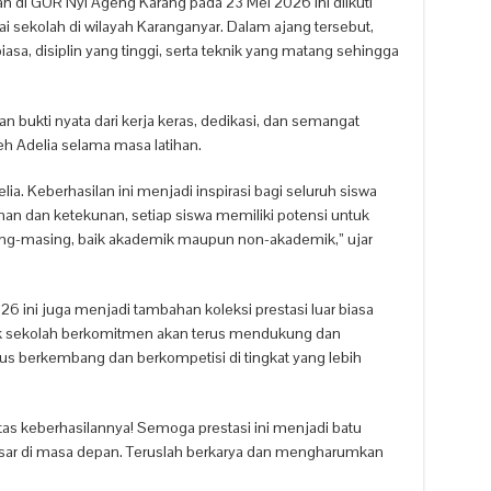
n di GOR Nyi Ageng Karang pada 23 Mei 2026 ini diikuti
gai sekolah di wilayah Karanganyar. Dalam ajang tersebut,
sa, disiplin yang tinggi, serta teknik yang matang sehingga
an bukti nyata dari kerja keras, dedikasi, dan semangat
h Adelia selama masa latihan.
a. Keberhasilan ini menjadi inspirasi bagi seluruh siswa
an dan ketekunan, setiap siswa memiliki potensi untuk
sing-masing, baik akademik maupun non-akademik,” ujar
26 ini juga menjadi tambahan koleksi prestasi luar biasa
ihak sekolah berkomitmen akan terus mendukung dan
erus berkembang dan berkompetisi di tingkat yang lebih
s keberhasilannya! Semoga prestasi ini menjadi batu
esar di masa depan. Teruslah berkarya dan mengharumkan