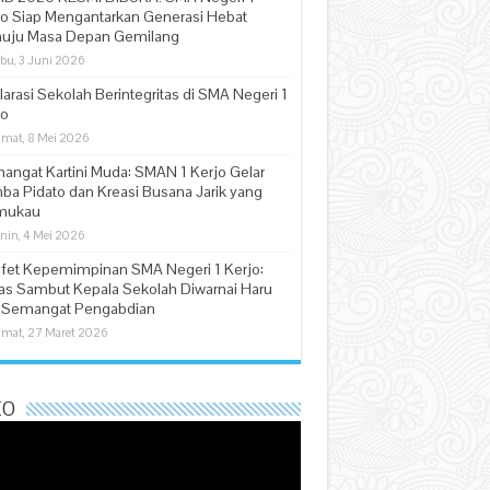
jo Siap Mengantarkan Generasi Hebat
uju Masa Depan Gemilang
bu, 3 Juni 2026
arasi Sekolah Berintegritas di SMA Negeri 1
jo
mat, 8 Mei 2026
angat Kartini Muda: SMAN 1 Kerjo Gelar
ba Pidato dan Kreasi Busana Jarik yang
mukau
nin, 4 Mei 2026
afet Kepemimpinan SMA Negeri 1 Kerjo:
as Sambut Kepala Sekolah Diwarnai Haru
 Semangat Pengabdian
mat, 27 Maret 2026
EO