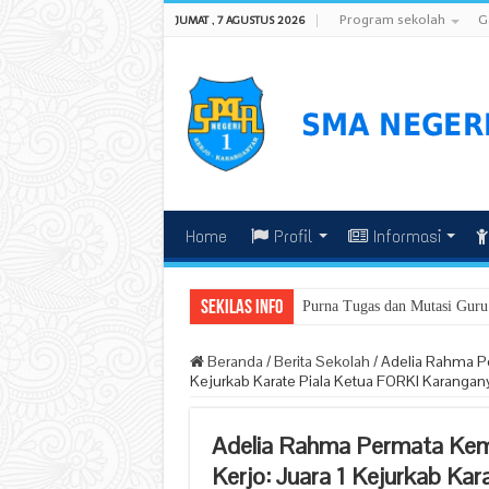
Program sekolah
G
JUMAT , 7 AGUSTUS 2026
Home
Profil
Informasi
Sekilas Info
Beranda
/
Berita Sekolah
/
Adelia Rahma P
Kejurkab Karate Piala Ketua FORKI Karangan
Adelia Rahma Permata Ke
Kerjo: Juara 1 Kejurkab Ka