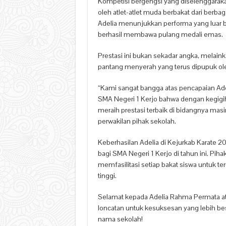
Kompetisi bergengsi yang diselenggaraka
oleh atlet-atlet muda berbakat dari berba
Adelia menunjukkan performa yang luar bia
berhasil membawa pulang medali emas.
Prestasi ini bukan sekadar angka, melaink
pantang menyerah yang terus dipupuk ole
“Kami sangat bangga atas pencapaian Adeli
SMA Negeri 1 Kerjo bahwa dengan kegigih
meraih prestasi terbaik di bidangnya ma
perwakilan pihak sekolah.
Keberhasilan Adelia di Kejurkab Karate 20
bagi SMA Negeri 1 Kerjo di tahun ini. P
memfasilitasi setiap bakat siswa untuk t
tinggi.
Selamat kepada Adelia Rahma Permata ata
loncatan untuk kesuksesan yang lebih b
nama sekolah!