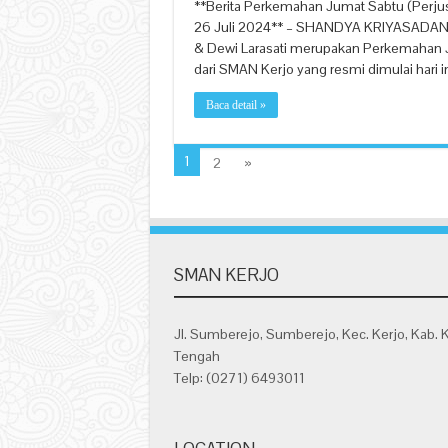
**Berita Perkemahan Jumat Sabtu (Perjus
26 Juli 2024** – SHANDYA KRIYASADAN
& Dewi Larasati merupakan Perkemahan J
dari SMAN Kerjo yang resmi dimulai hari 
Baca detail »
1
2
»
SMAN KERJO
Jl. Sumberejo, Sumberejo, Kec. Kerjo, Kab. 
Tengah
Telp: (0271) 6493011