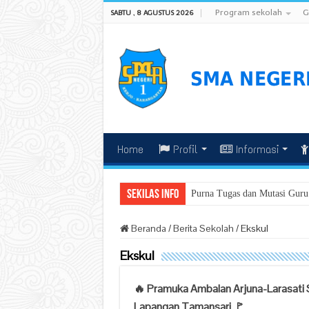
Program sekolah
G
SABTU , 8 AGUSTUS 2026
Home
Profil
Informasi
Sekilas Info
Purna Tugas dan Mutasi Guru
Beranda
/
Berita Sekolah
/
Ekskul
Ekskul
🔥 Pramuka Ambalan Arjuna-Larasati S
Lapangan Tamansari 🚩