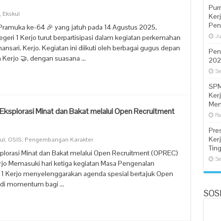
Pur
,
Ekskul
Ker
Pen
Pramuka ke-64 🎉 yang jatuh pada 14 Agustus 2025,
Ju
eri 1 Kerjo turut berpartisipasi dalam kegiatan perkemahan
sari, Kerjo. Kegiatan ini diikuti oleh berbagai gugus depan
Pen
 Kerjo 🤝, dengan suasana …
202
Se
SPM
Ker
Men
 Eksplorasi Minat dan Bakat melalui Open Recruitment
Ra
Pre
Ker
ul
,
OSIS
,
Pengembangan Karakter
Tin
splorasi Minat dan Bakat melalui Open Recruitment (OPREC)
Se
erjo Memasuki hari ketiga kegiatan Masa Pengenalan
1 Kerjo menyelenggarakan agenda spesial bertajuk Open
jadi momentum bagi …
SOSI