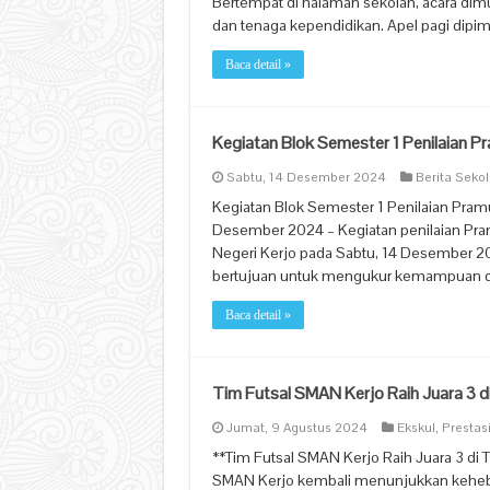
Bertempat di halaman sekolah, acara dimul
dan tenaga kependidikan. Apel pagi dipi
Baca detail »
Kegiatan Blok Semester 1 Penilaian P
Sabtu, 14 Desember 2024
Berita Seko
Kegiatan Blok Semester 1 Penilaian Pram
Desember 2024 – Kegiatan penilaian Pr
Negeri Kerjo pada Sabtu, 14 Desember 20
bertujuan untuk mengukur kemampuan da
Baca detail »
Tim Futsal SMAN Kerjo Raih Juara 3
Jumat, 9 Agustus 2024
Ekskul
,
Prestas
**Tim Futsal SMAN Kerjo Raih Juara 3 di
SMAN Kerjo kembali menunjukkan keheb