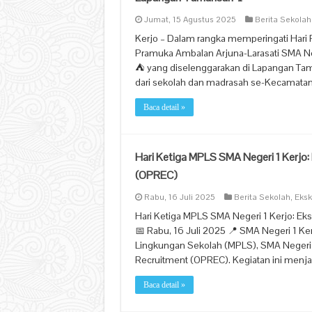
Jumat, 15 Agustus 2025
Berita Sekolah
Kerjo – Dalam rangka memperingati Hari 
Pramuka Ambalan Arjuna-Larasati SMA Neg
⛺ yang diselenggarakan di Lapangan Taman
dari sekolah dan madrasah se-Kecamatan
Baca detail »
Hari Ketiga MPLS SMA Negeri 1 Kerjo:
(OPREC)
Rabu, 16 Juli 2025
Berita Sekolah
,
Eksk
Hari Ketiga MPLS SMA Negeri 1 Kerjo: Ek
📅 Rabu, 16 Juli 2025 📍 SMA Negeri 1 K
Lingkungan Sekolah (MPLS), SMA Negeri 
Recruitment (OPREC). Kegiatan ini men
Baca detail »