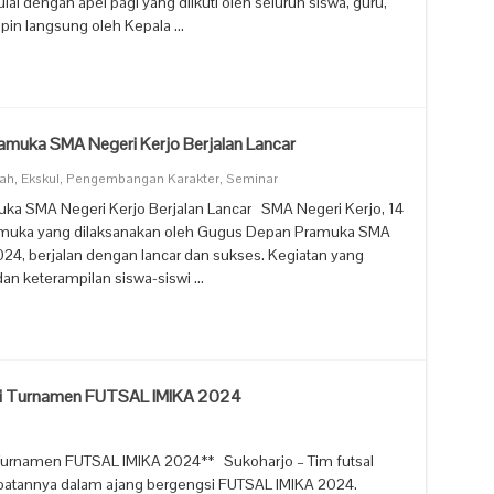
ai dengan apel pagi yang diikuti oleh seluruh siswa, guru,
mpin langsung oleh Kepala …
ramuka SMA Negeri Kerjo Berjalan Lancar
lah
,
Ekskul
,
Pengembangan Karakter
,
Seminar
uka SMA Negeri Kerjo Berjalan Lancar SMA Negeri Kerjo, 14
amuka yang dilaksanakan oleh Gugus Depan Pramuka SMA
24, berjalan dengan lancar dan sukses. Kegiatan yang
n keterampilan siswa-siswi …
 di Turnamen FUTSAL IMIKA 2024
i
 Turnamen FUTSAL IMIKA 2024** Sukoharjo – Tim futsal
atannya dalam ajang bergengsi FUTSAL IMIKA 2024.