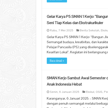
Gelar Karya P5 SMAN 1 Kerjo: “Bangun
Seni Tiap Kelas dan Ekstrakurikuler
Rabu, 7 Mei 2025
Berita Sekolah
,
Eksku
Gelar Karya P5 SMAN 1 Kerjo: “Bangun Ji
Semangat budaya, kreativitas, dan karakt
Pelajar Pancasila (P5) yang diselenggar
Kearifan Lokal”. Kegiatan ini berlangsung
Baca detail »
SMAN Kerjo Sambut Awal Semester 
Anak Indonesia Hebat
Senin, 6 Januari 2025
Ekskul
,
OSIS
,
Pe
Karanganyar, 6 Januari 2025 – SMAN Ker
dengan penuh semangat melalui berbagai k