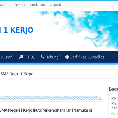
aleri
Humas
Kurikulum
Dapodik
Alumni
PPDB
Hubungi
Sertifikat Akreditasi
 SMA Negeri 1 Kerjo: Jejak Pengabdian, Semangat
Baca
MPL
Mem
dan 
MA Negeri 1 Kerjo Ikuti Perkemahan Hari Pramuka di
3 