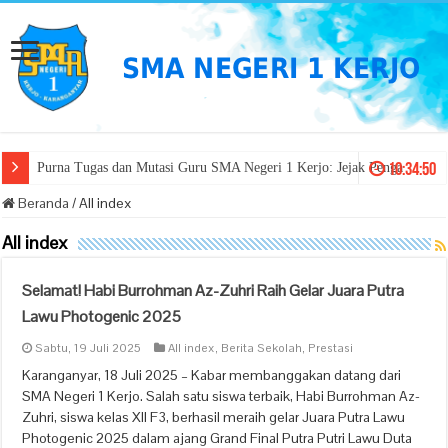
10:34:51
Purna Tugas dan Mutasi Guru SMA Negeri 1 Kerjo: Jejak Pengabdian, Sema
Beranda
/
All index
All index
Selamat! Habi Burrohman Az-Zuhri Raih Gelar Juara Putra
Lawu Photogenic 2025
Sabtu, 19 Juli 2025
All index
,
Berita Sekolah
,
Prestasi
Karanganyar, 18 Juli 2025 – Kabar membanggakan datang dari
SMA Negeri 1 Kerjo. Salah satu siswa terbaik, Habi Burrohman Az-
Zuhri, siswa kelas XII F3, berhasil meraih gelar Juara Putra Lawu
Photogenic 2025 dalam ajang Grand Final Putra Putri Lawu Duta