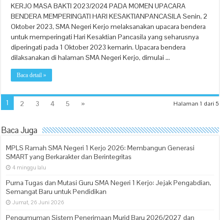
KERJO MASA BAKTI 2023/2024 PADA MOMEN UPACARA
BENDERA MEMPERINGATI HARI KESAKTIANPANCASILA Senin, 2
Oktober 2023, SMA Negeri Kerjo melaksanakan upacara bendera
untuk memperingati Hari Kesaktian Pancasila yang seharusnya
diperingati pada 1 Oktober 2023 kemarin. Upacara bendera
dilaksanakan di halaman SMA Negeri Kerjo, dimulai …
Baca detail »
1
2
3
4
5
»
Halaman 1 dari 5
Baca Juga
MPLS Ramah SMA Negeri 1 Kerjo 2026: Membangun Generasi
SMART yang Berkarakter dan Berintegritas
4 minggu lalu
Purna Tugas dan Mutasi Guru SMA Negeri 1 Kerjo: Jejak Pengabdian,
Semangat Baru untuk Pendidikan
Jumat, 26 Juni 2026
Pengumuman Sistem Penerimaan Murid Baru 2026/2027 dan