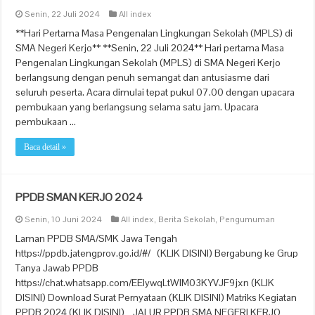
Senin, 22 Juli 2024
All index
**Hari Pertama Masa Pengenalan Lingkungan Sekolah (MPLS) di
SMA Negeri Kerjo** **Senin, 22 Juli 2024** Hari pertama Masa
Pengenalan Lingkungan Sekolah (MPLS) di SMA Negeri Kerjo
berlangsung dengan penuh semangat dan antusiasme dari
seluruh peserta. Acara dimulai tepat pukul 07.00 dengan upacara
pembukaan yang berlangsung selama satu jam. Upacara
pembukaan …
Baca detail »
PPDB SMAN KERJO 2024
Senin, 10 Juni 2024
All index
,
Berita Sekolah
,
Pengumuman
Laman PPDB SMA/SMK Jawa Tengah
https://ppdb.jatengprov.go.id/#/ (KLIK DISINI) Bergabung ke Grup
Tanya Jawab PPDB
https://chat.whatsapp.com/EElywqLtWlM03KYVJF9jxn (KLIK
DISINI) Download Surat Pernyataan (KLIK DISINI) Matriks Kegiatan
PPDB 2024 (KLIK DISINI) JALUR PPDB SMA NEGERI KERJO