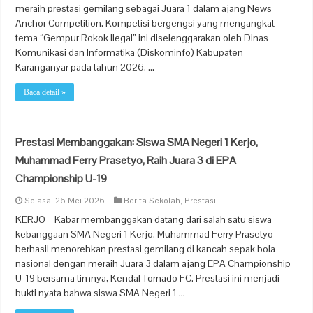
meraih prestasi gemilang sebagai Juara 1 dalam ajang News
Anchor Competition. Kompetisi bergengsi yang mengangkat
tema “Gempur Rokok Ilegal” ini diselenggarakan oleh Dinas
Komunikasi dan Informatika (Diskominfo) Kabupaten
Karanganyar pada tahun 2026. …
Baca detail »
Prestasi Membanggakan: Siswa SMA Negeri 1 Kerjo,
Muhammad Ferry Prasetyo, Raih Juara 3 di EPA
Championship U-19
Selasa, 26 Mei 2026
Berita Sekolah
,
Prestasi
KERJO – Kabar membanggakan datang dari salah satu siswa
kebanggaan SMA Negeri 1 Kerjo. Muhammad Ferry Prasetyo
berhasil menorehkan prestasi gemilang di kancah sepak bola
nasional dengan meraih Juara 3 dalam ajang EPA Championship
U-19 bersama timnya, Kendal Tornado FC. Prestasi ini menjadi
bukti nyata bahwa siswa SMA Negeri 1 …