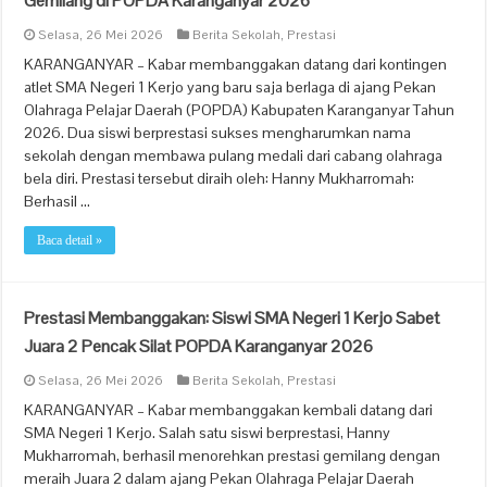
Gemilang di POPDA Karanganyar 2026
Selasa, 26 Mei 2026
Berita Sekolah
,
Prestasi
KARANGANYAR – Kabar membanggakan datang dari kontingen
atlet SMA Negeri 1 Kerjo yang baru saja berlaga di ajang Pekan
Olahraga Pelajar Daerah (POPDA) Kabupaten Karanganyar Tahun
2026. Dua siswi berprestasi sukses mengharumkan nama
sekolah dengan membawa pulang medali dari cabang olahraga
bela diri. Prestasi tersebut diraih oleh: Hanny Mukharromah:
Berhasil …
Baca detail »
Prestasi Membanggakan: Siswi SMA Negeri 1 Kerjo Sabet
Juara 2 Pencak Silat POPDA Karanganyar 2026
Selasa, 26 Mei 2026
Berita Sekolah
,
Prestasi
KARANGANYAR – Kabar membanggakan kembali datang dari
SMA Negeri 1 Kerjo. Salah satu siswi berprestasi, Hanny
Mukharromah, berhasil menorehkan prestasi gemilang dengan
meraih Juara 2 dalam ajang Pekan Olahraga Pelajar Daerah