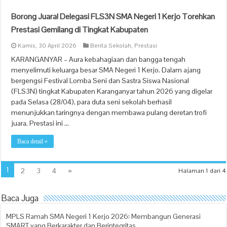
Borong Juara! Delegasi FLS3N SMA Negeri 1 Kerjo Torehkan
Prestasi Gemilang di Tingkat Kabupaten
Kamis, 30 April 2026
Berita Sekolah
,
Prestasi
KARANGANYAR – Aura kebahagiaan dan bangga tengah
menyelimuti keluarga besar SMA Negeri 1 Kerjo. Dalam ajang
bergengsi Festival Lomba Seni dan Sastra Siswa Nasional
(FLS3N) tingkat Kabupaten Karanganyar tahun 2026 yang digelar
pada Selasa (28/04), para duta seni sekolah berhasil
menunjukkan taringnya dengan membawa pulang deretan trofi
juara. Prestasi ini …
Baca detail »
1
2
3
4
»
Halaman 1 dari 4
Baca Juga
MPLS Ramah SMA Negeri 1 Kerjo 2026: Membangun Generasi
SMART yang Berkarakter dan Berintegritas