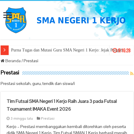
9:16:29
Purna Tugas dan Mutasi Guru SMA Negeri 1 Kerjo: Jejak Pengabdian, Sema
Beranda
/
Prestasi
Prestasi
Prestasi sekolah, guru, tendik dan siswa/i
Tim Futsal SMA Negeri 1 Kerjo Raih Juara 3 pada Futsal
Tournament IMAKA Event 2026
3 minggu lalu
Prestasi
Kerjo – Prestasi membanggakan kembali ditorehkan oleh peserta
didik SMA Negeri 1 Kerjo. Tim Futsal SMAN 1 Kerjo berhasil meraih