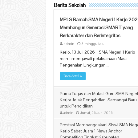
Berita Sekolah
MPLS Ramah SMA Negeri 1 Kerjo 202
Membangun Generasi SMART yang
Berkarakter dan Berintegritas
admin
3 minggu lalu
Kerjo, 13 Juli 2026 – SMA Negeri 1 Kerjo
resmi mengawali pelaksanaan Masa
Pengenalan Lingkungan …
Baca detail »
Purna Tugas dan Mutasi Guru SMA Negeri
Kerjo: Jejak Pengabdian, Semangat Baru
untuk Pendidikan
admin
Jumat, 26 Juni 2026
Prestasi Membanggakan! Siswi SMA Nege
Kerjo Sabet Juara 1 News Anchor
Competition Tingkat Kabupaten