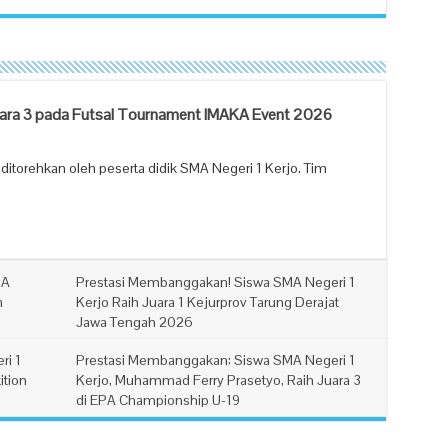
Juara 3 pada Futsal Tournament IMAKA Event 2026
itorehkan oleh peserta didik SMA Negeri 1 Kerjo. Tim
DA
Prestasi Membanggakan! Siswa SMA Negeri 1
n
Kerjo Raih Juara 1 Kejurprov Tarung Derajat
Jawa Tengah 2026
admin
Selasa, 2 Juni 2026
ri 1
Prestasi Membanggakan: Siswa SMA Negeri 1
ition
Kerjo, Muhammad Ferry Prasetyo, Raih Juara 3
di EPA Championship U-19
admin
Selasa, 26 Mei 2026