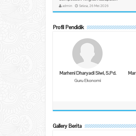
admin
Selasa, 26 Mei 2026
Profil Pendidik
Lazizah Nuraini, S.Pd.
Khaul
Guru BK
G
Gallery Berita