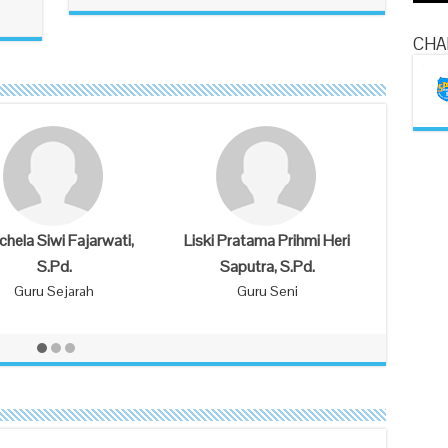
CHA
ah Farida, S.Pd.
Kelik Dwi Harjanto, S.Pd.
uru Geografi
Guru Pendidikan Jasmani dan
Olah Raga