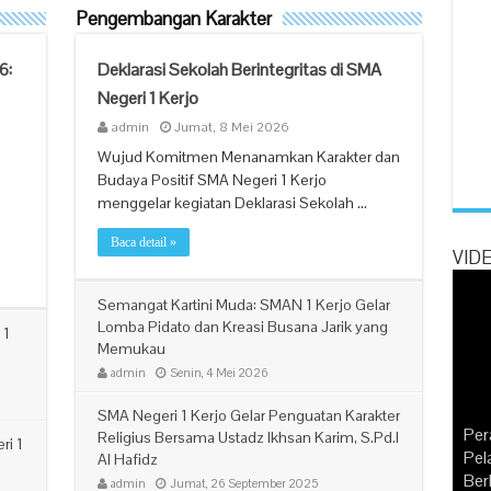
Pengembangan Karakter
6:
Deklarasi Sekolah Berintegritas di SMA
Negeri 1 Kerjo
admin
Jumat, 8 Mei 2026
Wujud Komitmen Menanamkan Karakter dan
Budaya Positif SMA Negeri 1 Kerjo
menggelar kegiatan Deklarasi Sekolah …
Baca detail »
VID
Semangat Kartini Muda: SMAN 1 Kerjo Gelar
Lomba Pidato dan Kreasi Busana Jarik yang
 1
Memukau
admin
Senin, 4 Mei 2026
Pel
“Pa
SMA Negeri 1 Kerjo Gelar Penguatan Karakter
Goo
Per
Ker
Religius Bersama Ustadz Ikhsan Karim, S.Pd.I
ri 1
Con
Pel
Dis
Mem
Al Hafidz
UN
Ber
Me
Insp
Whi
admin
Jumat, 26 September 2025