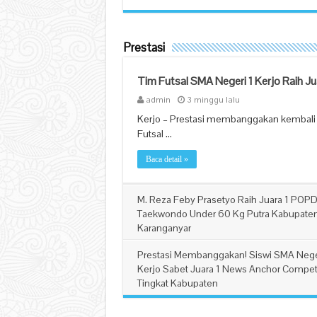
Prestasi
Tim Futsal SMA Negeri 1 Kerjo Raih 
admin
3 minggu lalu
Kerjo – Prestasi membanggakan kembali d
Futsal …
Baca detail »
M. Reza Feby Prasetyo Raih Juara 1 POP
Taekwondo Under 60 Kg Putra Kabupate
Karanganyar
admin
Rabu, 24 Juni 2026
Prestasi Membanggakan! Siswi SMA Nege
Kerjo Sabet Juara 1 News Anchor Compet
Tingkat Kabupaten
admin
Selasa, 26 Mei 2026