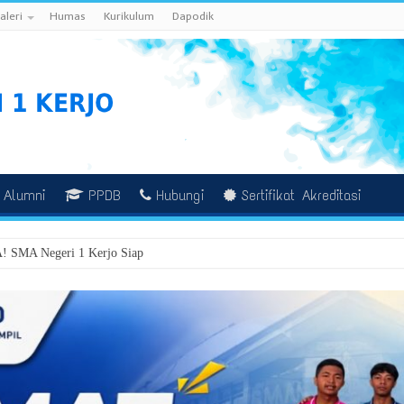
aleri
Humas
Kurikulum
Dapodik
Alumni
PPDB
Hubungi
Sertifikat Akreditasi
MA Negeri 1 Kerjo Siap Mengantarkan Generasi Hebat Menuju Mas