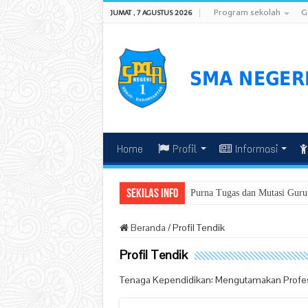
Program sekolah
G
JUMAT , 7 AGUSTUS 2026
Home
Profil
Informasi
Sekilas Info
Purna Tugas dan Mutasi Guru
Beranda
/
Profil Tendik
Profil Tendik
Tenaga Kependidikan: Mengutamakan Profesion