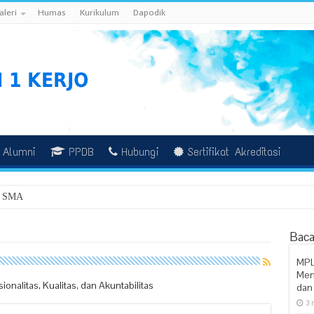
aleri
Humas
Kurikulum
Dapodik
Alumni
PPDB
Hubungi
Sertifikat Akreditasi
 SMA Negeri 1 Kerj
Baca
MPL
Mem
alitas, Kualitas, dan Akuntabilitas
dan 
3 