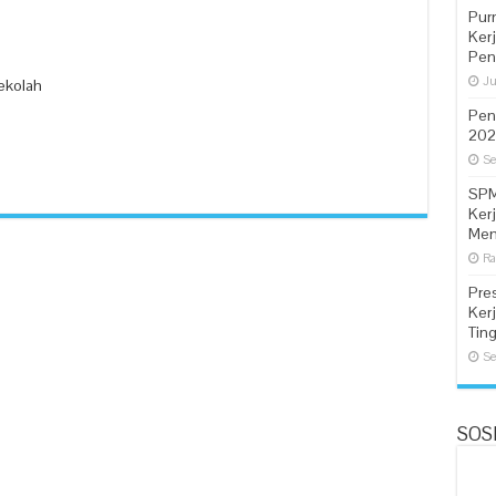
Pur
Ker
Pen
Ju
ekolah
Pen
202
Se
SPM
Ker
Men
Ra
Pre
Ker
Tin
Se
SOSI