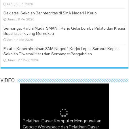
Rabu, 3 Juni 2026
Deklarasi Sekolah Berintegritas di SMA Negeri 1 Kerjo
Jumat, 8 Mei 2026
Semangat Kartini Muda: SMAN 1 Kerjo Gelar Lomba Pidato dan Kreasi
Busana Jarik yang Memukau
Senin, 4 Mei 2026
Estafet Kepemimpinan SMA Negeri 1 Kerjo: Lepas Sambut Kepala
Sekolah Diwarnai Haru dan Semangat Pengabdian
Jumat, 27 Maret 2026
VIDEO
Pelatihan Dasar Komputer Menggunakan
“Pak Dirman” Puisi Karya Wafiyyah SMAN
Google Workspace dan Pelatihan Dasar
Perayaan Belajar Projek Penguatan Profil
Kerjo Juara Lomba Baca Puisi oleh