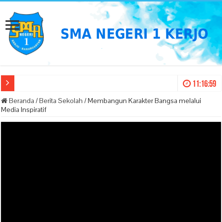
11:16:59
Beranda
/
Berita Sekolah
/
Membangun Karakter Bangsa melalui
Media Inspiratif