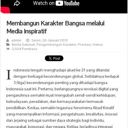
Membangun Karakter Bangsa melalui
Media Inspiratif
admin
Senin, 26 Januari 2015
Berita Sekolah
,
Pengembangan Karakter
,
Prestasi
,
Videos
2,524 Pembaca
I
ndonesia tengah menghadapi abad ke 21 yang ditandai
dengan berbagai kecenderungan global. Setidaknya terdapat
3 (tiga) kecenderungan penting yang dihadapi bangsa
Indonesia saat ini. Pertama, berlangsungnya revolusi digital yang
pengaruhnya semakin kuat mengubah sendi-sendi kehidupan,
kebudayaan, peradaban, dan kemasyarakatan termasuk
pendidikan. Kedua, semakin tegasnya fenomena Abad Kreatif
yang menempatkan informasi, pengetahuan, kreativitas, inovasi
dan jejaring sebagai sumber daya strategis bagi individu,
masyarakat, korporasi, dan negara. Ketiga, terjadinya integrasi