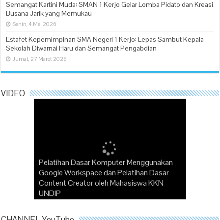
Semangat Kartini Muda: SMAN 1 Kerjo Gelar Lomba Pidato dan Kreasi
Busana Jarik yang Memukau
Senin, 4 Mei 2026
Estafet Kepemimpinan SMA Negeri 1 Kerjo: Lepas Sambut Kepala
Sekolah Diwarnai Haru dan Semangat Pengabdian
Jumat, 27 Maret 2026
VIDEO
Pelatihan Dasar Komputer Menggunakan
“Pak Dirman” Puisi Karya Wafiyyah SMAN
Google Workspace dan Pelatihan Dasar
Perayaan Belajar Projek Penguatan Profil
Kerjo Juara Lomba Baca Puisi oleh
Content Creator oleh Mahasiswa KKN
Pelajar Pancasila (P5) Tema Gaya Hidup
Disarpus Karanganyar dalam Rangka
Membangun Karakter Bangsa melalui Media
UNDIP
Berkelanjutan
Menyongsong Sumpah Pemuda 2023
Inspiratif
Which Company Would You Choose?
CHANNEL YouTube