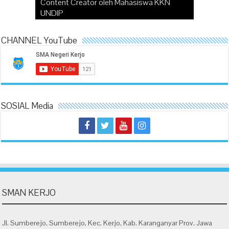
Content Creator oleh Mahasiswa KKN
Pelajar Pancasila (P5) Tema Gaya Hidup
Disarpus Karanganyar dalam Rangka
Membangun Karakter Bangsa melalui Media
UNDIP
Berkelanjutan
Menyongsong Sumpah Pemuda 2023
Inspiratif
Which Company Would You Choose?
CHANNEL YouTube
SOSIAL Media
SMAN KERJO
Jl. Sumberejo, Sumberejo, Kec. Kerjo, Kab. Karanganyar Prov. Jawa