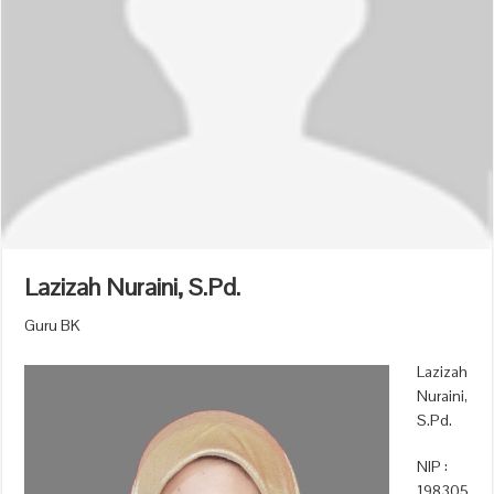
Lazizah Nuraini, S.Pd.
Guru BK
Lazizah
Nuraini,
S.Pd.
NIP :
198305