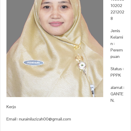
10202
221202
8
Jenis
Kelami
n :
Perem
puan
Status :
PPPK
alamat :
GANTE
N,
Kerjo
Email : nurainilazizah00@gmail.com