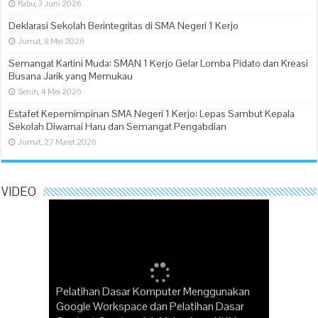
Rabu, 3 Juni 2026
Deklarasi Sekolah Berintegritas di SMA Negeri 1 Kerjo
Jumat, 8 Mei 2026
Semangat Kartini Muda: SMAN 1 Kerjo Gelar Lomba Pidato dan Kreasi
Busana Jarik yang Memukau
Senin, 4 Mei 2026
Estafet Kepemimpinan SMA Negeri 1 Kerjo: Lepas Sambut Kepala
Sekolah Diwarnai Haru dan Semangat Pengabdian
Jumat, 27 Maret 2026
VIDEO
Pelatihan Dasar Komputer Menggunakan
“Pak Dirman” Puisi Karya Wafiyyah SMAN
Google Workspace dan Pelatihan Dasar
Perayaan Belajar Projek Penguatan Profil
Kerjo Juara Lomba Baca Puisi oleh