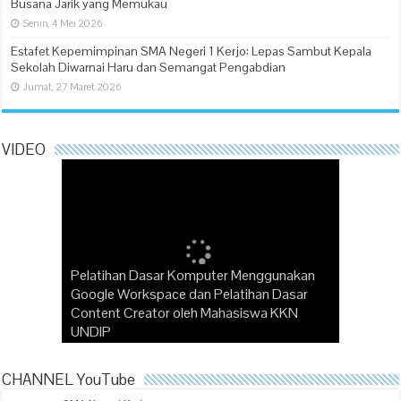
Busana Jarik yang Memukau
Senin, 4 Mei 2026
Estafet Kepemimpinan SMA Negeri 1 Kerjo: Lepas Sambut Kepala
Sekolah Diwarnai Haru dan Semangat Pengabdian
Jumat, 27 Maret 2026
VIDEO
Pelatihan Dasar Komputer Menggunakan
“Pak Dirman” Puisi Karya Wafiyyah SMAN
Google Workspace dan Pelatihan Dasar
Perayaan Belajar Projek Penguatan Profil
Kerjo Juara Lomba Baca Puisi oleh
Content Creator oleh Mahasiswa KKN
Pelajar Pancasila (P5) Tema Gaya Hidup
Disarpus Karanganyar dalam Rangka
Membangun Karakter Bangsa melalui Media
UNDIP
Berkelanjutan
Menyongsong Sumpah Pemuda 2023
Inspiratif
Which Company Would You Choose?
CHANNEL YouTube