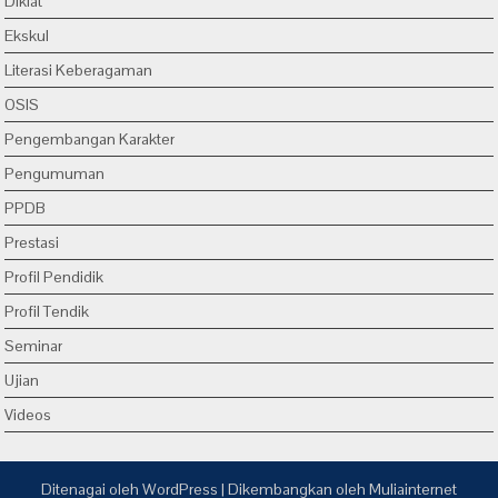
Diklat
Ekskul
Literasi Keberagaman
OSIS
Pengembangan Karakter
Pengumuman
PPDB
Prestasi
Profil Pendidik
Profil Tendik
Seminar
Ujian
Videos
Ditenagai oleh
WordPress
| Dikembangkan oleh
Muliainternet